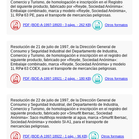
Comercio y Turismo, de homologación e inscripción en el Registro
del siguiente producto, fabricado por «Reyde, Sociedad Anónima»:
Embalaje combinado, marca y modelo «Reyde, Sociedad Anónima»,
1L RPø 63 PE, para el transporte de mercancías peligrosas.
PDF (BOE-A-1997-18920 - 3
págs.
- 262
KB
)
Otros formatos
Resolución de 21 de julio de 1997, de la Dirección General de
Consumo y Seguridad Industrial del Departamento de Industria,
Comercio y Turismo, de homologación e inscripción en el registro del
siguiente producto, fabricado por «Reyde, Sociedad Anónima»:
Embalaje combinado, marca «Reyde, Sociedad Anónima» y modelo
1L RPø 63 COEX, para el transporte de mercancías peligrosas.
PDF (BOE-A-1997-18921 - 2
págs.
- 180
KB
)
Otros formatos
Resolución de 22 de julio de 1997, de la Dirección General de
Consumo y Seguridad Industrial, del Departamento de Industria,
Comercio y Turismo, de homologación e inscripción en el registro del
siguiente producto, fabricado por «Smurfit Ibersac, Sociedad
Anónima»: Saco multihoja resistente al agua, marca «Smurfit Ibersac,
Sociedad Anónima» y modelo SI-A1, para el transporte de
mercancías peligrosas.
PDF (BOE-A-1997-18922 - 1
pág.
- 96
KB
)
Otros formatos