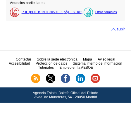
Anuncios particulares
PDF (BOE-B-1997-30500 - 1
pág.
- 59
KB
)
Otros formatos
subir
Contactar
Sobre la sede electrónica
Mapa
Aviso legal
Accesibilidad
Protección de datos
Sistema Interno de Información
Tutoriales
Empleo en la AEBOE
Agencia Estatal Boletín Oficial del Estado
Avda.
de Manoteras, 54 - 28050 Madrid