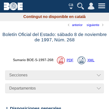
ca
Contingut no disponible en català
anterior
siguiente
Boletín Oficial del Estado: sábado 8 de noviembre
de 1997,
Núm.
268
Sumario
BOE-S-1997-268
:
PDF
XML
Secciones
Departamentos
I. Disposiciones generales