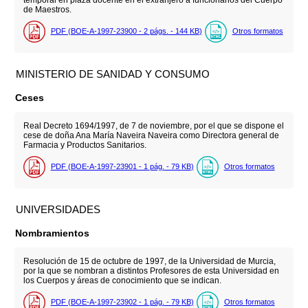
de Maestros.
PDF (BOE-A-1997-23900 - 2
págs.
- 144
KB
)
Otros formatos
MINISTERIO DE SANIDAD Y CONSUMO
Ceses
Real Decreto 1694/1997, de 7 de noviembre, por el que se dispone el
cese de doña Ana María Naveira Naveira como Directora general de
Farmacia y Productos Sanitarios.
PDF (BOE-A-1997-23901 - 1
pág.
- 79
KB
)
Otros formatos
UNIVERSIDADES
Nombramientos
Resolución de 15 de octubre de 1997, de la Universidad de Murcia,
por la que se nombran a distintos Profesores de esta Universidad en
los Cuerpos y áreas de conocimiento que se indican.
PDF (BOE-A-1997-23902 - 1
pág.
- 79
KB
)
Otros formatos