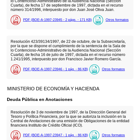
lo Contencioso-Administrativo de la Audiencia Nacional (Sección
Cuarta), de fecha 17 de septiembre de 1997, dictada en el recurso
número 314/1996, interpuesto por don Juan José Oliva Juan.
PDF (BOE-A-1997-23945 - 2
págs.
- 171
KB
)
Otros formatos
Resolución 423/39134/1997, de 22 de octubre, de la Subsecretaría,
por la que se dispone el cumplimiento de la sentencia de la Sala de
lo Contencioso-Administrativo de la Audiencia Nacional (Sección
Cuarta), de fecha 16 de julio de 1997, dictada en el recurso número
1.241/1995, interpuesto por don Francisco Javier Romero García.
PDF (BOE-A-1997-23946 - 1
pág.
- 86
KB
)
Otros formatos
MINISTERIO DE ECONOMÍA Y HACIENDA
Deuda Pública en Anotaciones
Resolución de 3 de noviembre de 1997, de la Dirección General del
Tesoro y Política Financiera, por la que se autoriza la inclusión en la
Central de Anotaciones de una emisión de Obligaciones de la entidad
financiera Instituto de Crédito Oficial (ICO).
PDF (BOE-A-1997-23947 - 1
pág.
- 86
KB
)
Otros formatos