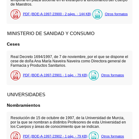
de Maestros.
PDF (BOE-A-1997-23900 - 2
págs.
- 144
KB
)
Otros formatos
MINISTERIO DE SANIDAD Y CONSUMO
Ceses
Real Decreto 1694/1997, de 7 de noviembre, por el que se dispone el
cese de doña Ana María Naveira Naveira como Directora general de
Farmacia y Productos Sanitarios.
PDF (BOE-A-1997-23901 - 1
pág.
- 79
KB
)
Otros formatos
UNIVERSIDADES
Nombramientos
Resolución de 15 de octubre de 1997, de la Universidad de Murcia,
por la que se nombran a distintos Profesores de esta Universidad en
los Cuerpos y áreas de conocimiento que se indican.
PDF (BOE-A-1997-23902 - 1
pág.
- 79
KB
)
Otros formatos