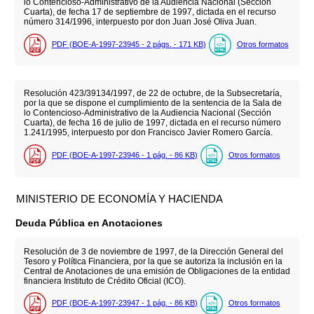
lo Contencioso-Administrativo de la Audiencia Nacional (Sección
Cuarta), de fecha 17 de septiembre de 1997, dictada en el recurso
número 314/1996, interpuesto por don Juan José Oliva Juan.
PDF (BOE-A-1997-23945 - 2
págs.
- 171
KB
)
Otros formatos
Resolución 423/39134/1997, de 22 de octubre, de la Subsecretaría,
por la que se dispone el cumplimiento de la sentencia de la Sala de
lo Contencioso-Administrativo de la Audiencia Nacional (Sección
Cuarta), de fecha 16 de julio de 1997, dictada en el recurso número
1.241/1995, interpuesto por don Francisco Javier Romero García.
PDF (BOE-A-1997-23946 - 1
pág.
- 86
KB
)
Otros formatos
MINISTERIO DE ECONOMÍA Y HACIENDA
Deuda Pública en Anotaciones
Resolución de 3 de noviembre de 1997, de la Dirección General del
Tesoro y Política Financiera, por la que se autoriza la inclusión en la
Central de Anotaciones de una emisión de Obligaciones de la entidad
financiera Instituto de Crédito Oficial (ICO).
PDF (BOE-A-1997-23947 - 1
pág.
- 86
KB
)
Otros formatos