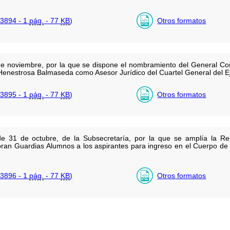
3894 - 1
pág.
- 77
KB
)
Otros formatos
e noviembre, por la que se dispone el nombramiento del General Co
Henestrosa Balmaseda como Asesor Jurídico del Cuartel General del Ejé
3895 - 1
pág.
- 77
KB
)
Otros formatos
e 31 de octubre, de la Subsecretaría, por la que se amplía la R
ran Guardias Alumnos a los aspirantes para ingreso en el Cuerpo de l
3896 - 1
pág.
- 77
KB
)
Otros formatos