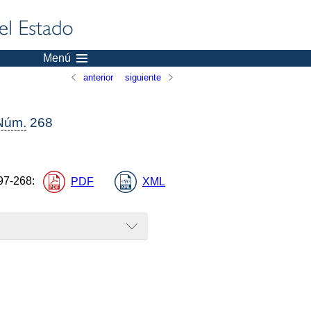
Menú
anterior
siguiente
Núm.
268
97-268
:
PDF
XML