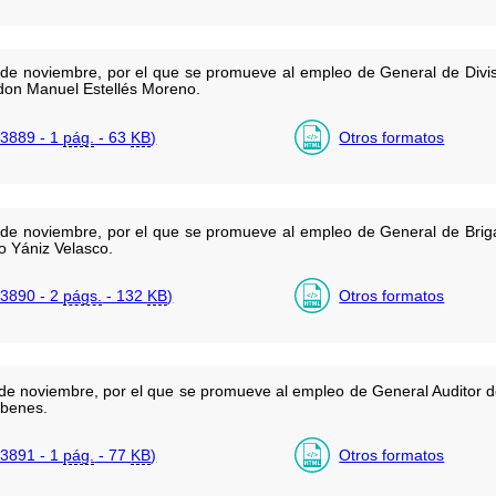
de noviembre, por el que se promueve al empleo de General de Divisi
 don Manuel Estellés Moreno.
3889 - 1
pág.
- 63
KB
)
Otros formatos
de noviembre, por el que se promueve al empleo de General de Briga
o Yániz Velasco.
3890 - 2
págs.
- 132
KB
)
Otros formatos
e noviembre, por el que se promueve al empleo de General Auditor del
ébenes.
3891 - 1
pág.
- 77
KB
)
Otros formatos