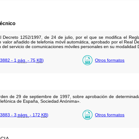
técnico
l Decreto 1252/1997, de 24 de julio, por el que se modifica el Regl
e valor añadido de telefonia móvil automática, aprobado por el Real De
ón del servicio de comunicaciones móviles personales en su modalidad
3882 - 1
pág.
- 75
KB
)
Otros formatos
rden de 29 de septiembre de 1997, sobre aprobación de determinadas 
Telefónica de España, Sociedad Anónima».
3883 - 3
págs.
- 172
KB
)
Otros formatos
NCIA