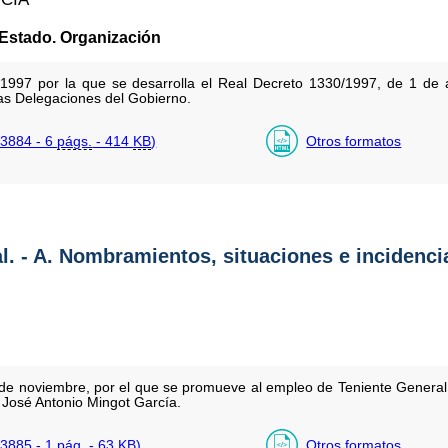
 Estado. Organización
997 por la que se desarrolla el Real Decreto 1330/1997, de 1 de a
las Delegaciones del Gobierno.
3884 - 6
págs.
- 414
KB
)
Otros formatos
al. - A. Nombramientos, situaciones e incidenci
de noviembre, por el que se promueve al empleo de Teniente General 
n José Antonio Mingot García.
3885 - 1
pág.
- 63
KB
)
Otros formatos