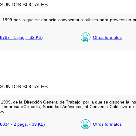
ASUNTOS SOCIALES
1999 por la que se anuncia convocatoria pública para proveer un pue
8797 - 1
pág.
- 32
KB
)
Otros formatos
ASUNTOS SOCIALES
999, de la Dirección General de Trabajo, por la que se dispone la insc
a empresa «Climadis, Sociedad Anónima», al Convenio Colectivo de
a».
8834 - 2
págs.
- 39
KB
)
Otros formatos