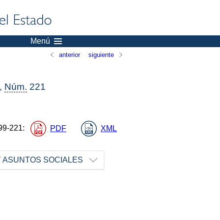
Menú
anterior
siguiente
,
Núm.
221
99-221
:
PDF
XML
Y ASUNTOS SOCIALES