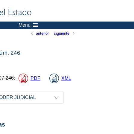
Menú
anterior
siguiente
úm.
246
07-246
:
PDF
XML
ODER JUDICIAL
as