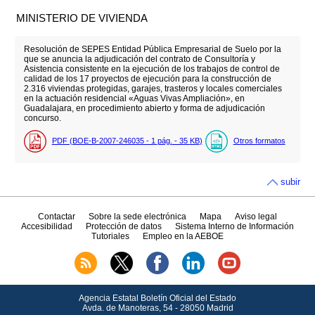
MINISTERIO DE VIVIENDA
Resolución de SEPES Entidad Pública Empresarial de Suelo por la
que se anuncia la adjudicación del contrato de Consultoría y
Asistencia consistente en la ejecución de los trabajos de control de
calidad de los 17 proyectos de ejecución para la construcción de
2.316 viviendas protegidas, garajes, trasteros y locales comerciales
en la actuación residencial «Aguas Vivas Ampliación», en
Guadalajara, en procedimiento abierto y forma de adjudicación
concurso.
PDF (BOE-B-2007-246035 - 1
pág.
- 35
KB
)
Otros formatos
subir
Contactar
Sobre la sede electrónica
Mapa
Aviso legal
Accesibilidad
Protección de datos
Sistema Interno de Información
Tutoriales
Empleo en la AEBOE
Agencia Estatal Boletín Oficial del Estado
Avda.
de Manoteras, 54 - 28050 Madrid