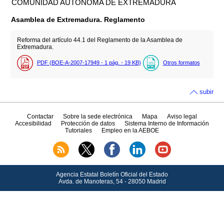
COMUNIDAD AUTÓNOMA DE EXTREMADURA
Asamblea de Extremadura. Reglamento
Reforma del artículo 44.1 del Reglamento de la Asamblea de
Extremadura.
PDF (BOE-A-2007-17949 - 1
pág.
- 19
KB
)
Otros formatos
subir
Contactar
Sobre la sede electrónica
Mapa
Aviso legal
Accesibilidad
Protección de datos
Sistema Interno de Información
Tutoriales
Empleo en la AEBOE
Agencia Estatal Boletín Oficial del Estado
Avda.
de Manoteras, 54 - 28050 Madrid