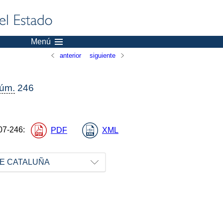
Menú
anterior
siguiente
úm.
246
07-246
:
PDF
XML
E CATALUÑA