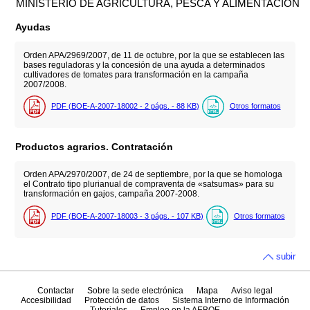
MINISTERIO DE AGRICULTURA, PESCA Y ALIMENTACIÓN
Ayudas
Orden APA/2969/2007, de 11 de octubre, por la que se establecen las
bases reguladoras y la concesión de una ayuda a determinados
cultivadores de tomates para transformación en la campaña
2007/2008.
PDF (BOE-A-2007-18002 - 2
págs.
- 88
KB
)
Otros formatos
Productos agrarios. Contratación
Orden APA/2970/2007, de 24 de septiembre, por la que se homologa
el Contrato tipo plurianual de compraventa de «satsumas» para su
transformación en gajos, campaña 2007-2008.
PDF (BOE-A-2007-18003 - 3
págs.
- 107
KB
)
Otros formatos
subir
Contactar
Sobre la sede electrónica
Mapa
Aviso legal
Accesibilidad
Protección de datos
Sistema Interno de Información