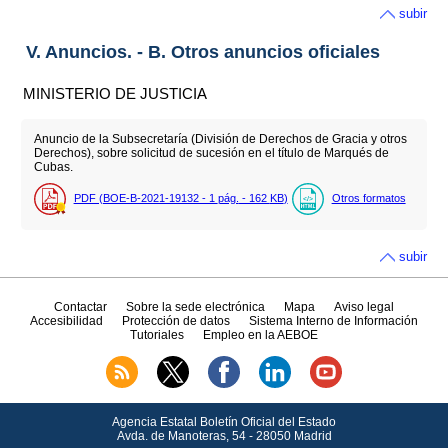
subir
V. Anuncios. - B. Otros anuncios oficiales
MINISTERIO DE JUSTICIA
Anuncio de la Subsecretaría (División de Derechos de Gracia y otros
Derechos), sobre solicitud de sucesión en el título de Marqués de
Cubas.
PDF (BOE-B-2021-19132 - 1
pág.
- 162
KB
)
Otros formatos
subir
Contactar
Sobre la sede electrónica
Mapa
Aviso legal
Accesibilidad
Protección de datos
Sistema Interno de Información
Tutoriales
Empleo en la AEBOE
Agencia Estatal Boletín Oficial del Estado
Avda.
de Manoteras, 54 - 28050 Madrid