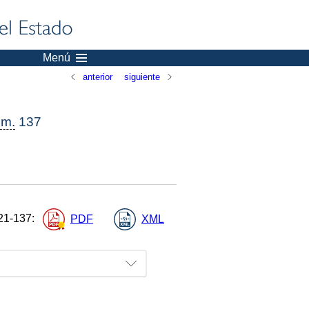
Menú
anterior
siguiente
m.
137
21-137
:
PDF
XML