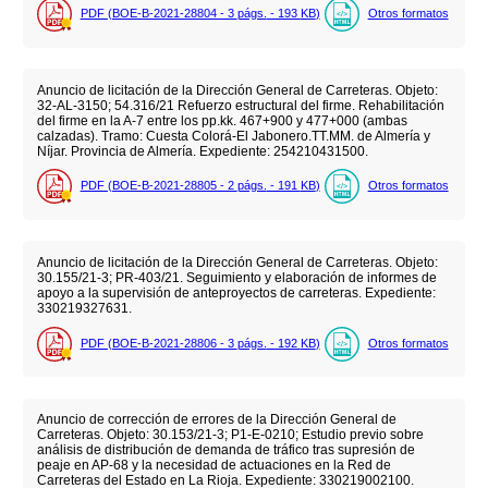
PDF (BOE-B-2021-28804 - 3
págs.
- 193
KB
)
Otros formatos
Anuncio de licitación de la Dirección General de Carreteras. Objeto:
32-AL-3150; 54.316/21 Refuerzo estructural del firme. Rehabilitación
del firme en la A-7 entre los pp.kk. 467+900 y 477+000 (ambas
calzadas). Tramo: Cuesta Colorá-El Jabonero.TT.MM. de Almería y
Níjar. Provincia de Almería. Expediente: 254210431500.
PDF (BOE-B-2021-28805 - 2
págs.
- 191
KB
)
Otros formatos
Anuncio de licitación de la Dirección General de Carreteras. Objeto:
30.155/21-3; PR-403/21. Seguimiento y elaboración de informes de
apoyo a la supervisión de anteproyectos de carreteras. Expediente:
330219327631.
PDF (BOE-B-2021-28806 - 3
págs.
- 192
KB
)
Otros formatos
Anuncio de corrección de errores de la Dirección General de
Carreteras. Objeto: 30.153/21-3; P1-E-0210; Estudio previo sobre
análisis de distribución de demanda de tráfico tras supresión de
peaje en AP-68 y la necesidad de actuaciones en la Red de
Carreteras del Estado en La Rioja. Expediente: 330219002100.