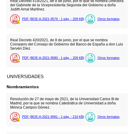
Real Decreto 419/2021, de 8 de junio, por el que se nombra Directora
del Gabinete de la Vicepresidenta Segunda del Gobierno a doña
Judith Arnal Martínez.
PDF (BOE-A-2021-9579 - 1
pág.
- 209
KB
)
Otros formatos
Real Decreto 420/2021, de 8 de junio, por el que se nombra
Consejero del Consejo de Gobierno del Banco de España a don Luis
Servén Díez.
PDF (BOE-A-2021-9580 - 1
pág.
- 209
KB
)
Otros formatos
UNIVERSIDADES
Nombramientos
Resolución de 27 de mayo de 2021, de la Universidad Carlos III de
Madrid, por la que se nombra Catedrática de Universidad a doña
Mónica Campos Gómez.
PDF (BOE-A-2021-9581 - 1
pág.
- 210
KB
)
Otros formatos