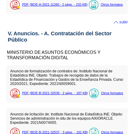
PDF (BOE-A-2021-11260 - 2
págs.
- 232
KB
)
Otros formatos
subir
V. Anuncios. - A. Contratación del Sector
Público
MINISTERIO DE ASUNTOS ECONÓMICOS Y
TRANSFORMACIÓN DIGITAL
Anuncio de formalización de contratos de: Instituto Nacional de
Estadística INE. Objeto: Trabajos de recogida de datos de la
Estadística de Financiación y Gastos de la Enseñanza Privada. Curso
2020/2021. Expediente: 2021N0059001.
PDF (BOE-B-2021-32536 - 2
págs.
- 187
KB
)
Otros formatos
Anuncio de licitación de: Instituto Nacional de Estadística INE. Objeto:
Servicios de administración in-situ de los equipos AIX/ORACLE.
Expediente: 2021N0074005.
PDF (BOE-B-2021-32537 - 3
págs.
- 191
KB
)
Otros formatos