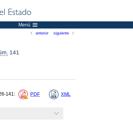
Menú
anterior
siguiente
úm.
141
26-141
:
PDF
XML