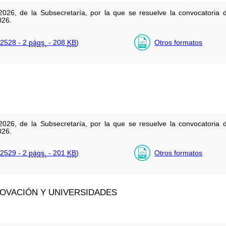
026, de la Subsecretaría, por la que se resuelve la convocatoria d
026.
2528 - 2
págs.
- 208
KB
)
Otros formatos
026, de la Subsecretaría, por la que se resuelve la convocatoria d
026.
2529 - 2
págs.
- 201
KB
)
Otros formatos
NNOVACIÓN Y UNIVERSIDADES