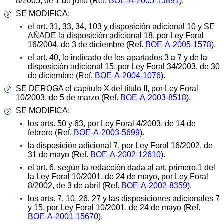
8/2005, de 1 de julio (Ref.
BOE-A-2005-13891
).
SE MODIFICA:
el art. 31, 33, 34, 103 y disposición adicional 10 y SE
AÑADE la disposición adicional 18, por Ley Foral
16/2004, de 3 de diciembre (Ref.
BOE-A-2005-1578
).
el art. 40, lo indicado de los apartados 3 a 7 y de la
disposición adicional 15, por Ley Foral 34/2003, de 30
de diciembre (Ref.
BOE-A-2004-1076
).
SE DEROGA el capítulo X del título II, por Ley Foral
10/2003, de 5 de marzo (Ref.
BOE-A-2003-8518
).
SE MODIFICA:
los arts. 50 y 63, por Ley Foral 4/2003, de 14 de
febrero (Ref.
BOE-A-2003-5699
).
la disposición adicional 7, por Ley Foral 16/2002, de
31 de mayo (Ref.
BOE-A-2002-12610
).
el art. 6, según la redacción dada al art. primero.1 del
la Ley Foral 10/2001, de 24 de mayo, por Ley Foral
8/2002, de 3 de abril (Ref.
BOE-A-2002-8359
).
los arts. 7, 10, 26, 27 y las disposiciones adicionales 7
y 15, por Ley Foral 10/2001, de 24 de mayo (Ref.
BOE-A-2001-15670
).