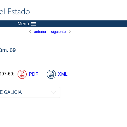
Menú
anterior
siguiente
úm.
69
997-69
:
PDF
XML
 GALICIA