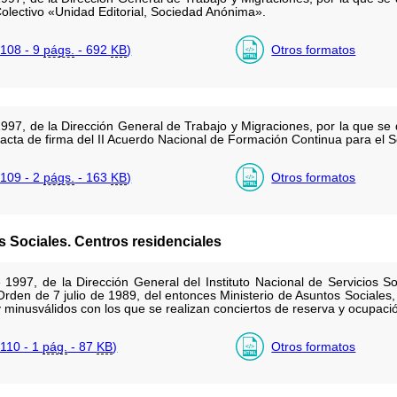
Colectivo «Unidad Editorial, Sociedad Anónima».
108 - 9
págs.
- 692
KB
)
Otros formatos
97, de la Dirección General de Trabajo y Migraciones, por la que se d
 acta de firma del II Acuerdo Nacional de Formación Continua para el S
109 - 2
págs.
- 163
KB
)
Otros formatos
os Sociales. Centros residenciales
1997, de la Dirección General del Instituto Nacional de Servicios So
rden de 7 julio de 1989, del entonces Ministerio de Asuntos Sociales, 
y minusválidos con los que se realizan conciertos de reserva y ocupaci
110 - 1
pág.
- 87
KB
)
Otros formatos