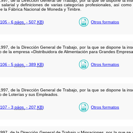
97, de la Dirección General de Trabajo, por la que se dispone la insc
 salarial y definiciones de varias categorías profesionales, así como
de la Fábrica Nacional de Moneda y Timbre.
105 - 6
págs.
- 507
KB
)
Otros formatos
97, de la Dirección General de Trabajo, por la que se dispone la insc
ivo de la empresa «Distribuidora de Alimentación para Grandes Empr
106 - 5
págs.
- 389
KB
)
Otros formatos
97, de la Dirección General de Trabajo, por la que se dispone la insc
vo de Loterías y sus Empleados.
107 - 3
págs.
- 207
KB
)
Otros formatos
97, de la Dirección General de Trabajo y Migraciones, por la que se d