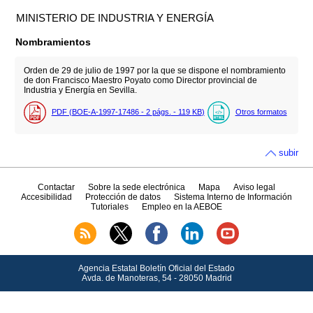
MINISTERIO DE INDUSTRIA Y ENERGÍA
Nombramientos
Orden de 29 de julio de 1997 por la que se dispone el nombramiento
de don Francisco Maestro Poyato como Director provincial de
Industria y Energía en Sevilla.
PDF (BOE-A-1997-17486 - 2
págs.
- 119
KB
)
Otros formatos
subir
Contactar
Sobre la sede electrónica
Mapa
Aviso legal
Accesibilidad
Protección de datos
Sistema Interno de Información
Tutoriales
Empleo en la AEBOE
Agencia Estatal Boletín Oficial del Estado
Avda.
de Manoteras, 54 - 28050 Madrid