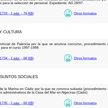
os para la selección de personal. Expediente: AG 28/97.
1733 - 1
pág.
- 76
KB
)
Otros formatos
 Y CULTURA
ovincial de Palencia por la que se anuncia concurso, procedimiento a
r para el curso 1997-1998.
1734 - 1
pág.
- 68
KB
)
Otros formatos
ASUNTOS SOCIALES
l de la Marina en Cádiz por la que se convoca subasta (procedimiento 
os administrativos de la Casa del Mar en Algeciras (Cádiz).
1735 - 1
pág.
- 68
KB
)
Otros formatos