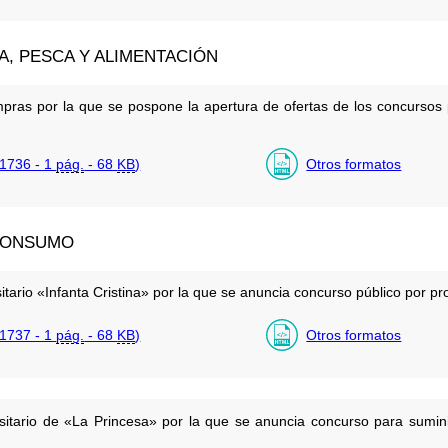
A, PESCA Y ALIMENTACIÓN
pras por la que se pospone la apertura de ofertas de los concursos 
1736 - 1
pág.
- 68
KB
)
Otros formatos
 CONSUMO
itario «Infanta Cristina» por la que se anuncia concurso público por pr
1737 - 1
pág.
- 68
KB
)
Otros formatos
rsitario de «La Princesa» por la que se anuncia concurso para sumini