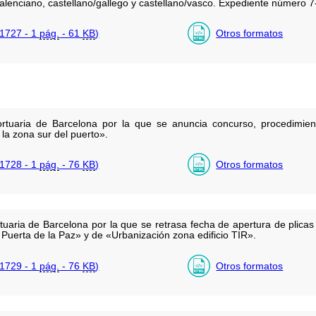
/valenciano, castellano/gallego y castellano/vasco. Expediente número 
1727 - 1
pág.
- 61
KB
)
Otros formatos
ortuaria de Barcelona por la que se anuncia concurso, procedimien
 la zona sur del puerto».
1728 - 1
pág.
- 76
KB
)
Otros formatos
tuaria de Barcelona por la que se retrasa fecha de apertura de plicas
de Puerta de la Paz» y de «Urbanización zona edificio TIR».
1729 - 1
pág.
- 76
KB
)
Otros formatos