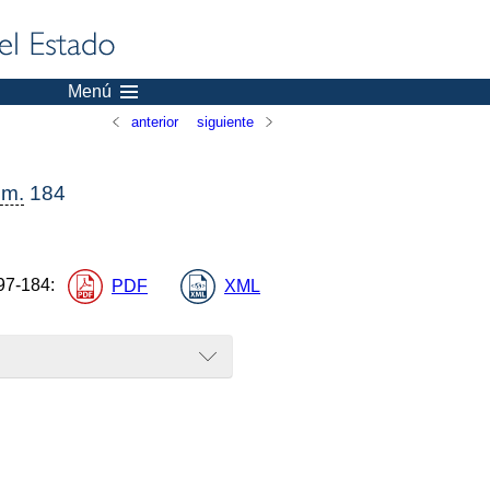
Menú
anterior
siguiente
m.
184
97-184
:
PDF
XML