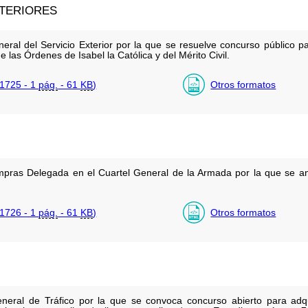
XTERIORES
eral del Servicio Exterior por la que se resuelve concurso público pa
 las Órdenes de Isabel la Católica y del Mérito Civil.
1725 - 1
pág.
- 61
KB
)
Otros formatos
mpras Delegada en el Cuartel General de la Armada por la que se a
1726 - 1
pág.
- 61
KB
)
Otros formatos
eneral de Tráfico por la que se convoca concurso abierto para adq