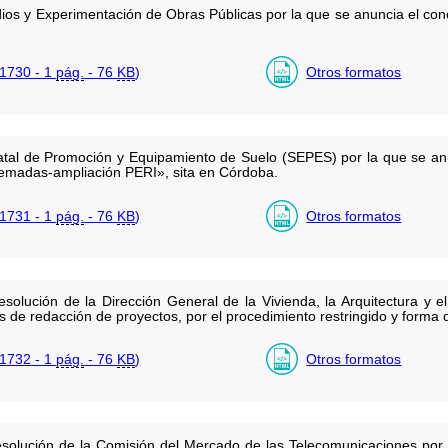
ios y Experimentación de Obras Públicas por la que se anuncia el conc
1730 - 1
pág.
- 76
KB
)
Otros formatos
atal de Promoción y Equipamiento de Suelo (SEPES) por la que se an
uemadas-ampliación PERI», sita en Córdoba.
1731 - 1
pág.
- 76
KB
)
Otros formatos
esolución de la Dirección General de la Vivienda, la Arquitectura y 
cas de redacción de proyectos, por el procedimiento restringido y forma
1732 - 1
pág.
- 76
KB
)
Otros formatos
esolución de la Comisión del Mercado de las Telecomunicaciones por 