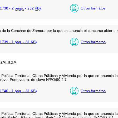
1738 - 2
págs.
- 252
KB
)
Otros formatos
en de la Concha» de Zamora por la que se anuncia el concurso abierto
1739 - 1
pág.
- 81
KB
)
Otros formatos
ALICIA
olítica Territorial, Obras Públicas y Vivienda por la que se anuncia la 
rove, Pontevedra, de clave N/PO/90.4.7.
1740 - 1
pág.
- 81
KB
)
Otros formatos
olítica Territorial, Obras Públicas y Vivienda por la que se anuncia la 
ápida Padrón-Ribeira, tramo Padrón-A Vacariza, de clave N/AC/87.8.1.