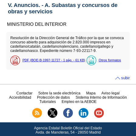
V. Anuncios. - A. Subastas y concursos de
obras y servicios
MINISTERIO DEL INTERIOR
Resolución de la Dirección General de Tráfico por la que se convoca
concurso abierto para adquisición de 2.820.000 impresos en
castellano/catalán, castellano/valenciano, castellano/gallego y
castellano/vasco. Expediente número 7-93-22117-9.
PDF (BOE-B-1997-11727 - 1
pág.
- 61
KB
)
Otros formatos
subir
Contactar
Sobre la sede electrónica
Mapa
Aviso legal
Accesibilidad
Protección de datos
Sistema Interno de Información
Tutoriales
Empleo en la AEBOE
Agencia Estatal Boletín Oficial del Estado
Avda.
de Manoteras, 54 - 28050 Madrid