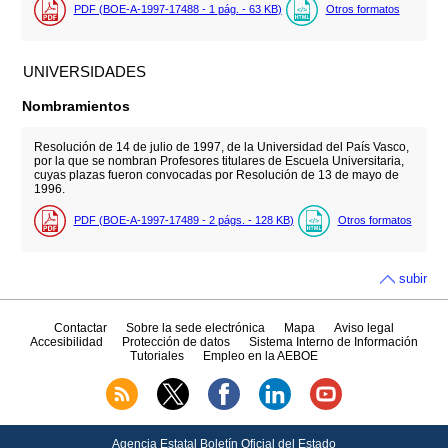
PDF (BOE-A-1997-17488 - 1
pág.
- 63
KB
)
Otros formatos
UNIVERSIDADES
Nombramientos
Resolución de 14 de julio de 1997, de la Universidad del País Vasco,
por la que se nombran Profesores titulares de Escuela Universitaria,
cuyas plazas fueron convocadas por Resolución de 13 de mayo de
1996.
PDF (BOE-A-1997-17489 - 2
págs.
- 128
KB
)
Otros formatos
subir
Contactar
Sobre la sede electrónica
Mapa
Aviso legal
Accesibilidad
Protección de datos
Sistema Interno de Información
Tutoriales
Empleo en la AEBOE
Agencia Estatal Boletín Oficial del Estado