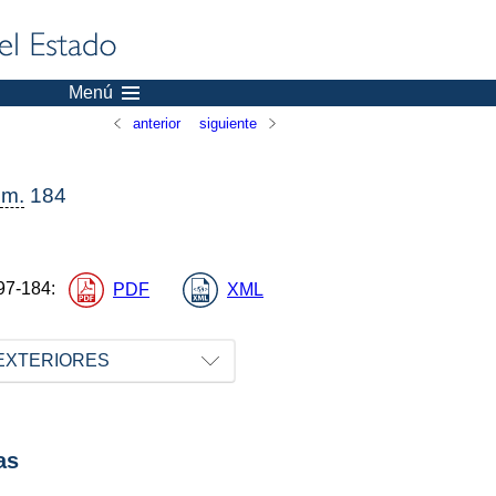
Menú
anterior
siguiente
m.
184
97-184
:
PDF
XML
 EXTERIORES
as