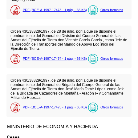
Burgos y Soria.
PDF (BOE-A-1997-17473 - 1
pág.
- 65
KB
)
Otros formatos
Orden 430/38828/1997, de 28 de julio, por la que se dispone el
nombramiento del General de División del Cuerpo General de las
Armas del Ejército de Tierra don Vicente García García , como Jefe de
la Dirección de Transportes del Mando de Apoyo Logístico del
Ejército de Tierra.
PDF (BOE-A-1997-17474 - 1
pág.
- 65
KB
)
Otros formatos
Orden 430/38829/1997, de 29 de julio, por la que se dispone el
nombramiento del General de Brigada del Cuerpo General de las
Armas del Ejército de Tierra don José María Tomé López, como Jefe
de la Brigada de Cazadores de Montaña «Aragón I» y Comandante
Militar de Huesca.
PDF (BOE-A-1997-17475 - 1
pág.
- 65
KB
)
Otros formatos
MINISTERIO DE ECONOMÍA Y HACIENDA
Ceses