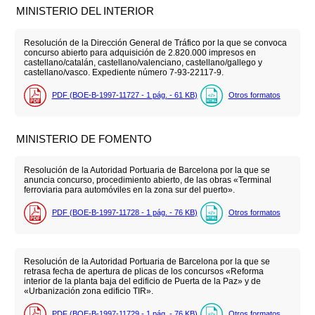
MINISTERIO DEL INTERIOR
Resolución de la Dirección General de Tráfico por la que se convoca
concurso abierto para adquisición de 2.820.000 impresos en
castellano/catalán, castellano/valenciano, castellano/gallego y
castellano/vasco. Expediente número 7-93-22117-9.
PDF (BOE-B-1997-11727 - 1
pág.
- 61
KB
)
Otros formatos
MINISTERIO DE FOMENTO
Resolución de la Autoridad Portuaria de Barcelona por la que se
anuncia concurso, procedimiento abierto, de las obras «Terminal
ferroviaria para automóviles en la zona sur del puerto».
PDF (BOE-B-1997-11728 - 1
pág.
- 76
KB
)
Otros formatos
Resolución de la Autoridad Portuaria de Barcelona por la que se
retrasa fecha de apertura de plicas de los concursos «Reforma
interior de la planta baja del edificio de Puerta de la Paz» y de
«Urbanización zona edificio TIR».
PDF (BOE-B-1997-11729 - 1
pág.
- 76
KB
)
Otros formatos