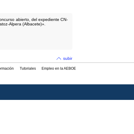
concurso abierto, del expediente CN-
atoz-Alpera (Albacete)».
subir
formación
Tutoriales
Empleo en la AEBOE