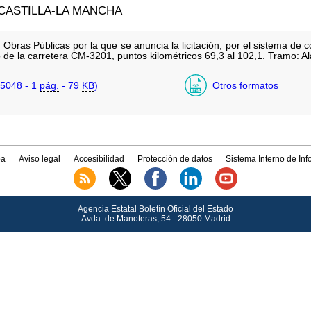
ASTILLA-LA MANCHA
Obras Públicas por la que se anuncia la licitación, por el sistema de 
e la carretera CM-3201, puntos kilométricos 69,3 al 102,1. Tramo: Al
5048 - 1
pág.
- 79
KB
)
Otros formatos
a
Aviso legal
Accesibilidad
Protección de datos
Sistema Interno de In
Agencia Estatal Boletín Oficial del Estado
Avda.
de Manoteras, 54 - 28050 Madrid