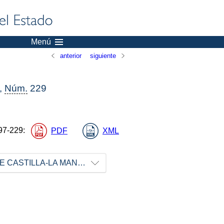
Menú
anterior
siguiente
,
Núm.
229
97-229
:
PDF
XML
COMUNIDAD AUTÓNOMA DE CASTILLA-LA MANCHA