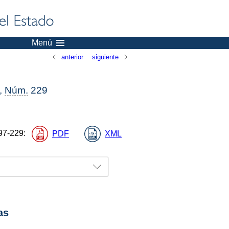
Menú
anterior
siguiente
,
Núm.
229
97-229
:
PDF
XML
as