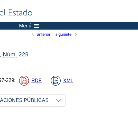
Menú
anterior
siguiente
,
Núm.
229
97-229
:
PDF
XML
RACIONES PÚBLICAS