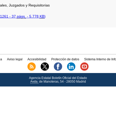
ales, Juzgados y Requisitorias
1261 - 37
págs.
- 5.778
KB
)
a
Aviso legal
Accesibilidad
Protección de datos
Sistema Interno de In
Agencia Estatal Boletín Oficial del Estado
Avda.
de Manoteras, 54 - 28050 Madrid