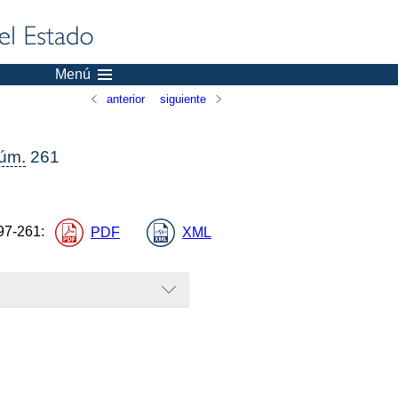
Menú
anterior
siguiente
úm.
261
97-261
:
PDF
XML