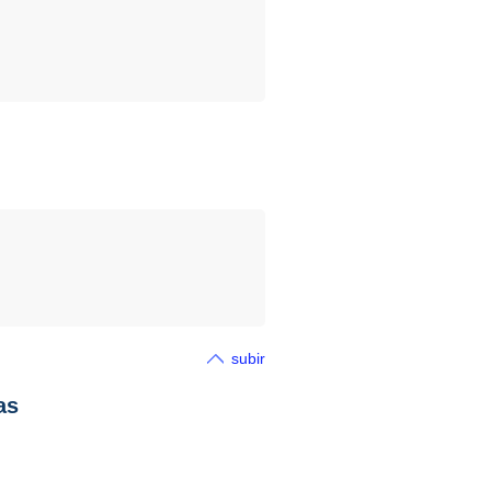
subir
as