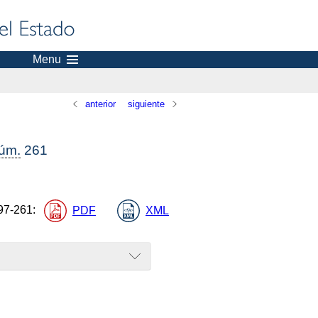
Menu
anterior
siguiente
úm.
261
97-261
:
PDF
XML