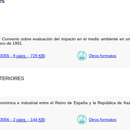
es
el Convenio sobre evaluación del impacto en el medio ambiente en un
rero de 1991.
3055 - 9
págs.
- 729
KB
)
Otros formatos
XTERIORES
nómica e industrial entre el Reino de España y la República de Kaz
3056 - 2
págs.
- 144
KB
)
Otros formatos