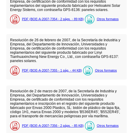
Empresa, de certificación de conformidad con los requisitos
reglamentarios del siguiente producto fabricado por Helioakmi Solar
Energy Sistems, con contraseña GPS-8136: paneles solares.
PDF (BOE-A-2007-7354 - 2
págs.
- 89
KB
)
Otros formatos
Resolución de 26 de febrero de 2007, de la Secretaría de Industria y
Empresa, del Departamento de Innovación, Universidades y
Empresa, de certificación de conformidad con los requisitos
reglamentarios del siguiente producto fabricado por Linyi
Tianhuaxincheng New Energy Co., Ltd., con contraseña GPS-8137:
paneles solares.
PDF (BOE-A-2007-7355 - 1
pág.
- 44
KB
)
Otros formatos
Resolución de 2 de marzo de 2007, de la Secretaría de Industria y
Empresa, del Departamento de Innovación, Universidades y
Empresa, de certificado de conformidad con los requisitos
reglamentarios e inscripción en el registro del siguiente producto
fabricado por Envas 2000 Plastics, SL: bidón de plástico de tapa fija,
código 1H1, marca Envas 2000 y modelos 'B536ER45', 'B552ER45',
para el transporte de mercancías peligrosas por vía marítima.
PDF (BOE-A-2007-7356 - 2
págs.
- 85
KB
)
Otros formatos