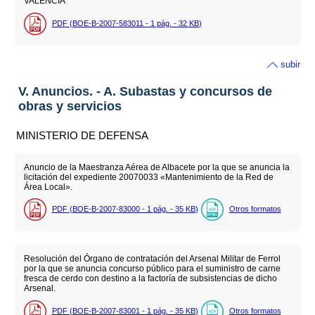
VALENCIA
PDF (BOE-B-2007-583011 - 1
pág.
- 32
KB
)
subir
V. Anuncios. - A. Subastas y concursos de
obras y servicios
MINISTERIO DE DEFENSA
Anuncio de la Maestranza Aérea de Albacete por la que se anuncia la
licitación del expediente 20070033 «Mantenimiento de la Red de
Área Local».
PDF (BOE-B-2007-83000 - 1
pág.
- 35
KB
)
Otros formatos
Resolución del Órgano de contratación del Arsenal Militar de Ferrol
por la que se anuncia concurso público para el suministro de carne
fresca de cerdo con destino a la factoría de subsistencias de dicho
Arsenal.
PDF (BOE-B-2007-83001 - 1
pág.
- 35
KB
)
Otros formatos