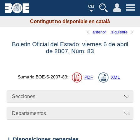
ca
Contingut no disponible en català
anterior
siguiente
Boletín Oficial del Estado: viernes 6 de abril
de 2007,
Núm.
83
Sumario
BOE-S-2007-83
:
PDF
XML
Secciones
Departamentos
I. Disposiciones generales