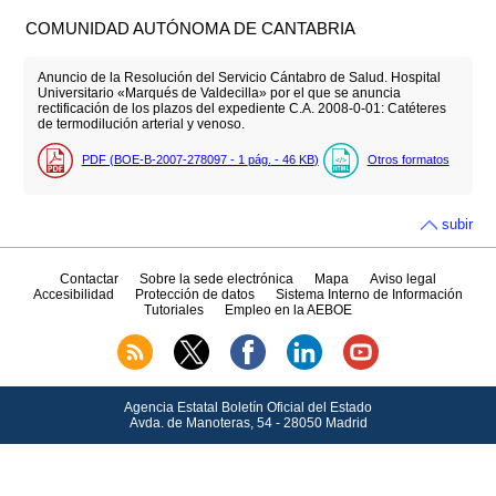
COMUNIDAD AUTÓNOMA DE CANTABRIA
Anuncio de la Resolución del Servicio Cántabro de Salud. Hospital
Universitario «Marqués de Valdecilla» por el que se anuncia
rectificación de los plazos del expediente C.A. 2008-0-01: Catéteres
de termodilución arterial y venoso.
PDF (BOE-B-2007-278097 - 1
pág.
- 46
KB
)
Otros formatos
subir
Contactar
Sobre la sede electrónica
Mapa
Aviso legal
Accesibilidad
Protección de datos
Sistema Interno de Información
Tutoriales
Empleo en la AEBOE
Agencia Estatal Boletín Oficial del Estado
Avda.
de Manoteras, 54 - 28050 Madrid