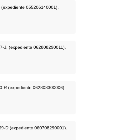
0-D (expediente 055206140001).
997-J, (expediente 062808290011).
8860-R (expediente 062808300006).
46969-D (expediente 060708290001).