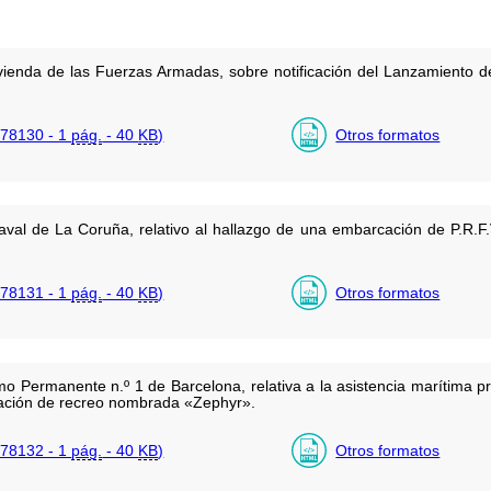
vivienda de las Fuerzas Armadas, sobre notificación del Lanzamiento d
78130 - 1
pág.
- 40
KB
)
Otros formatos
al de La Coruña, relativo al hallazgo de una embarcación de P.R.F
78131 - 1
pág.
- 40
KB
)
Otros formatos
mo Permanente n.º 1 de Barcelona, relativa a la asistencia marítima 
ación de recreo nombrada «Zephyr».
78132 - 1
pág.
- 40
KB
)
Otros formatos