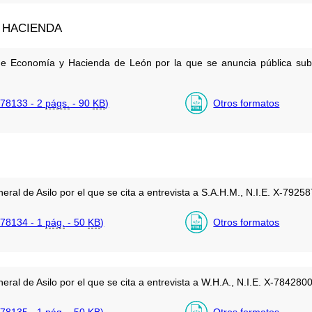
 HACIENDA
de Economía y Hacienda de León por la que se anuncia pública suba
78133 - 2
págs.
- 90
KB
)
Otros formatos
eral de Asilo por el que se cita a entrevista a S.A.H.M., N.I.E. X-79
78134 - 1
pág.
- 50
KB
)
Otros formatos
eral de Asilo por el que se cita a entrevista a W.H.A., N.I.E. X-7842
78135 - 1
pág.
- 50
KB
)
Otros formatos