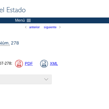
Menú
anterior
siguiente
Núm.
278
07-278
:
PDF
XML