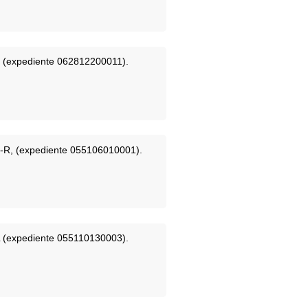
-R (expediente 062812200011).
45-R, (expediente 055106010001).
-L (expediente 055110130003).