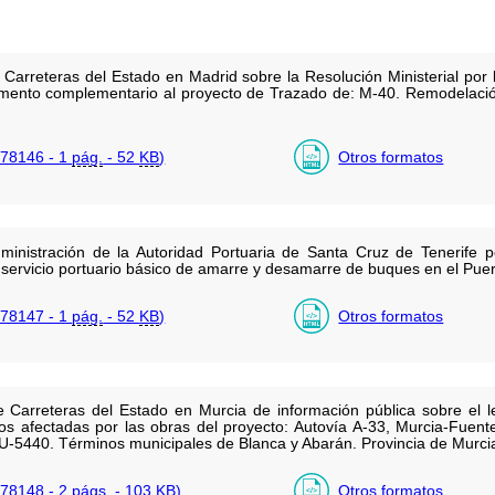
Carreteras del Estado en Madrid sobre la Resolución Ministerial por
mento complementario al proyecto de Trazado de: M-40. Remodelación
78146 - 1
pág.
- 52
KB
)
Otros formatos
ministración de la Autoridad Portuaria de Santa Cruz de Tenerife 
l servicio portuario básico de amarre y desamarre de buques en el Puer
78147 - 1
pág.
- 52
KB
)
Otros formatos
Carreteras del Estado en Murcia de información pública sobre el l
s afectadas por las obras del proyecto: Autovía A-33, Murcia-Fuent
U-5440. Términos municipales de Blanca y Abarán. Provincia de Murci
78148 - 2
págs.
- 103
KB
)
Otros formatos