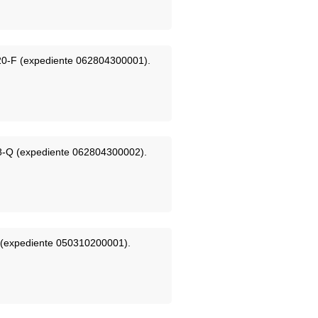
2820-F (expediente 062804300001).
898-Q (expediente 062804300002).
J, (expediente 050310200001).