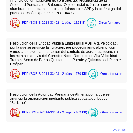
Anuncio de formalización de contratos de: Presidencia de la
Autoridad Portuaria de Baleares. Objeto: Instalación de nuevo
alumbrado en el tramo entre las oficinas de la APB y la colársega del
puerto de Maó. Expediente: P.O.1064-G.
PDF (BOE-B-2014-33402 - 1
pág.
- 162
KB
)
Otros formatos
Resolución de la Entidad Pública Empresarial ADIF Alta Velocidad,
por la que se anuncia la licitación, por procedimiento abierto, con
varios criterios de adjudicación del contrato de asistencia técnica a
los montajes de vía del Corredor Norte-Noroeste de Alta Velocidad.
Tramos: Venta de Baños-Quintana del Puente y Quintana del Puente-
Estépar.
PDF (BOE-B-2014-33403 - 2
págs.
- 170
KB
)
Otros formatos
Resolución de la Autoridad Portuaria de Almería por la que se
anuncia la enajenación mediante pública subasta del buque
"Berkane".
PDF (BOE-B-2014-33404 - 2
págs.
- 162
KB
)
Otros formatos
subir