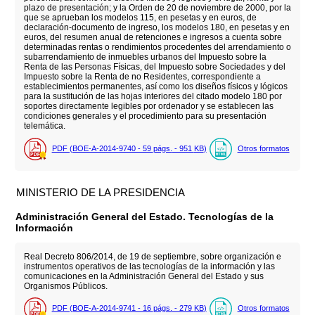
plazo de presentación; y la Orden de 20 de noviembre de 2000, por la
que se aprueban los modelos 115, en pesetas y en euros, de
declaración-documento de ingreso, los modelos 180, en pesetas y en
euros, del resumen anual de retenciones e ingresos a cuenta sobre
determinadas rentas o rendimientos procedentes del arrendamiento o
subarrendamiento de inmuebles urbanos del Impuesto sobre la
Renta de las Personas Físicas, del Impuesto sobre Sociedades y del
Impuesto sobre la Renta de no Residentes, correspondiente a
establecimientos permanentes, así como los diseños físicos y lógicos
para la sustitución de las hojas interiores del citado modelo 180 por
soportes directamente legibles por ordenador y se establecen las
condiciones generales y el procedimiento para su presentación
telemática.
PDF (BOE-A-2014-9740 - 59
págs.
- 951
KB
)
Otros formatos
MINISTERIO DE LA PRESIDENCIA
Administración General del Estado. Tecnologías de la
Información
Real Decreto 806/2014, de 19 de septiembre, sobre organización e
instrumentos operativos de las tecnologías de la información y las
comunicaciones en la Administración General del Estado y sus
Organismos Públicos.
PDF (BOE-A-2014-9741 - 16
págs.
- 279
KB
)
Otros formatos