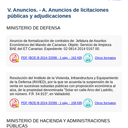
V. Anuncios. - A. Anuncios de licitaciones
públicas y adjudicaciones
MINISTERIO DE DEFENSA
Anuncio de formalización de contratos de: Jefatura de Asuntos
Económicos del Mando de Canarias. Objeto: Servicio de limpieza
BAE del ET Canarias. Expediente: 02 0814 2014 0167 00.
PDF (BOE-B-2014-33398 - 1
pág.
- 162
KB
)
Otros formatos
Resolución del Instituto de la Vivienda, Infraestructura y Equipamiento
de la Defensa (INVIED), por la que se acuerda la suspensión de la
venta en sucesivas subastas públicas con proposición económica al
alza, de la propiedad denominada "Solar en calle Arco del Ladrillo,
sin número. F.R. 54.915", en Valladolid.
PDF (BOE-B-2014-33399 - 1
pág.
- 158
KB
)
Otros formatos
MINISTERIO DE HACIENDA Y ADMINISTRACIONES
PÚBLICAS