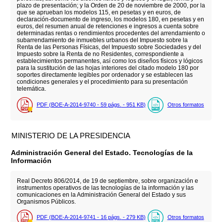
plazo de presentación; y la Orden de 20 de noviembre de 2000, por la
que se aprueban los modelos 115, en pesetas y en euros, de
declaración-documento de ingreso, los modelos 180, en pesetas y en
euros, del resumen anual de retenciones e ingresos a cuenta sobre
determinadas rentas o rendimientos procedentes del arrendamiento o
subarrendamiento de inmuebles urbanos del Impuesto sobre la
Renta de las Personas Físicas, del Impuesto sobre Sociedades y del
Impuesto sobre la Renta de no Residentes, correspondiente a
establecimientos permanentes, así como los diseños físicos y lógicos
para la sustitución de las hojas interiores del citado modelo 180 por
soportes directamente legibles por ordenador y se establecen las
condiciones generales y el procedimiento para su presentación
telemática.
PDF (BOE-A-2014-9740 - 59
págs.
- 951
KB
)
Otros formatos
MINISTERIO DE LA PRESIDENCIA
Administración General del Estado. Tecnologías de la
Información
Real Decreto 806/2014, de 19 de septiembre, sobre organización e
instrumentos operativos de las tecnologías de la información y las
comunicaciones en la Administración General del Estado y sus
Organismos Públicos.
PDF (BOE-A-2014-9741 - 16
págs.
- 279
KB
)
Otros formatos