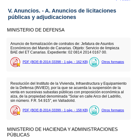
V. Anuncios. - A. Anuncios de licitaciones
públicas y adjudicaciones
MINISTERIO DE DEFENSA
Anuncio de formalización de contratos de: Jefatura de Asuntos
Económicos del Mando de Canarias. Objeto: Servicio de limpieza
BAE del ET Canarias. Expediente: 02 0814 2014 0167 00.
PDF (BOE-B-2014-33398 - 1
pág.
- 162
KB
)
Otros formatos
Resolución del Instituto de la Vivienda, Infraestructura y Equipamiento
de la Defensa (INVIED), por la que se acuerda la suspensión de la
venta en sucesivas subastas públicas con proposición económica al
alza, de la propiedad denominada "Solar en calle Arco del Ladrillo,
sin número. F.R. 54.915", en Valladolid.
PDF (BOE-B-2014-33399 - 1
pág.
- 158
KB
)
Otros formatos
MINISTERIO DE HACIENDA Y ADMINISTRACIONES
PÚBLICAS