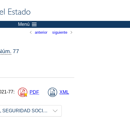
Menú
anterior
siguiente
Núm.
77
021-77
:
PDF
XML
MINISTERIO DE INCLUSIÓN, SEGURIDAD SOCIAL Y MIGRACIONES