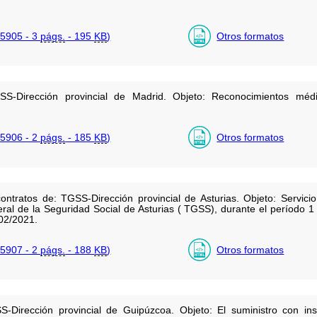
5905 - 3
págs.
- 195
KB
)
Otros formatos
SS-Dirección provincial de Madrid. Objeto: Reconocimientos médi
5906 - 2
págs.
- 185
KB
)
Otros formatos
ontratos de: TGSS-Dirección provincial de Asturias. Objeto: Servici
eral de la Seguridad Social de Asturias ( TGSS), durante el período 
02/2021.
5907 - 2
págs.
- 188
KB
)
Otros formatos
S-Dirección provincial de Guipúzcoa. Objeto: El suministro con ins