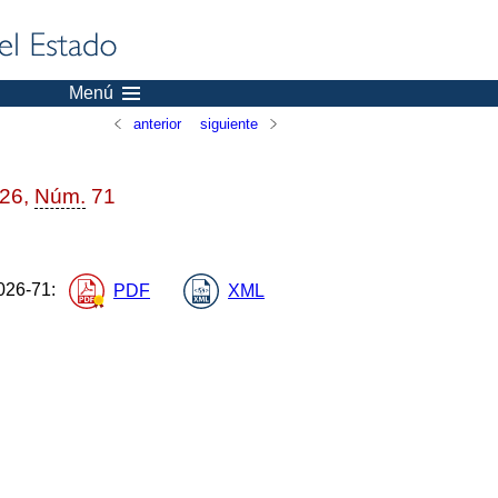
Menú
anterior
siguiente
026,
Núm.
71
26-71
:
PDF
XML