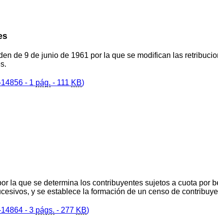
es
den de 9 de junio de 1961 por la que se modifican las retribucion
s.
14856 - 1
pág.
- 111
KB
)
or la que se determina los contribuyentes sujetos a cuota por be
ucesivos, y se establece la formación de un censo de contribuy
14864 - 3
págs.
- 277
KB
)