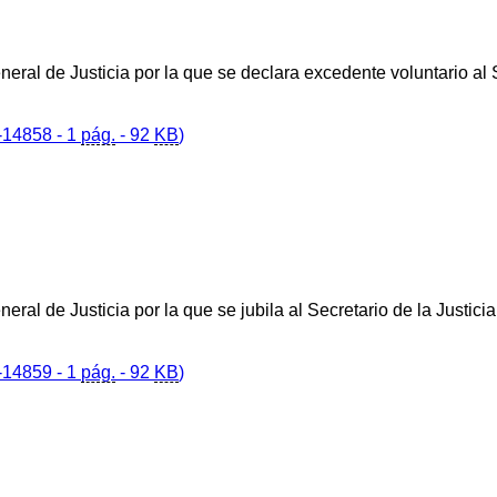
eral de Justicia por la que se declara excedente voluntario al S
14858 - 1
pág.
- 92
KB
)
eral de Justicia por la que se jubila al Secretario de la Justi
14859 - 1
pág.
- 92
KB
)