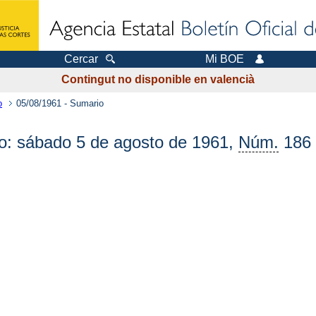
Cercar
Mi BOE
Contingut no disponible en valencià
o
05/08/1961 - Sumario
ado: sábado 5 de agosto de 1961,
Núm.
186