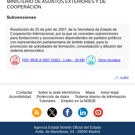
MINISTERIO DE ASUNTOS EXTERIORES Y DE
COOPERACIÓN
Subvenciones
Resolución de 25 de julio de 2007, de la Secretaría de Estado de
Cooperación Internacional, por la que se conceden subvenciones
para fundaciones y asociaciones dependientes de partidos políticos
con representación parlamentaria de ámbito estatal, para la
promoción de actividades de formación, consolidación y difusión del
sistema democrático.
PDF (BOE-A-2007-15451 - 1
pág.
- 36
KB
)
Otros formatos
subir
Contactar
Sobre la sede electrónica
Mapa
Aviso legal
Accesibilidad
Protección de datos
Sistema Interno de Información
Tutoriales
Empleo en la AEBOE
Agencia Estatal Boletín Oficial del Estado
Avda.
de Manoteras, 54 - 28050 Madrid