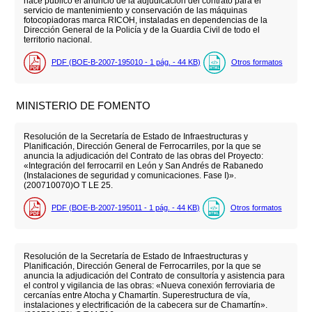
hace público el anuncio de la adjudicación del contrato para el
servicio de mantenimiento y conservación de las máquinas
fotocopiadoras marca RICOH, instaladas en dependencias de la
Dirección General de la Policía y de la Guardia Civil de todo el
territorio nacional.
PDF (BOE-B-2007-195010 - 1
pág.
- 44
KB
)
Otros formatos
MINISTERIO DE FOMENTO
Resolución de la Secretaría de Estado de Infraestructuras y
Planificación, Dirección General de Ferrocarriles, por la que se
anuncia la adjudicación del Contrato de las obras del Proyecto:
«Integración del ferrocarril en León y San Andrés de Rabanedo
(Instalaciones de seguridad y comunicaciones. Fase I)».
(200710070)O T LE 25.
PDF (BOE-B-2007-195011 - 1
pág.
- 44
KB
)
Otros formatos
Resolución de la Secretaría de Estado de Infraestructuras y
Planificación, Dirección General de Ferrocarriles, por la que se
anuncia la adjudicación del Contrato de consultoría y asistencia para
el control y vigilancia de las obras: «Nueva conexión ferroviaria de
cercanías entre Atocha y Chamartín. Superestructura de vía,
instalaciones y electrificación de la cabecera sur de Chamartín».