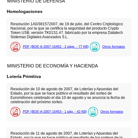
MINISTERIO DE DEFENSA
Homologaciones
Resolución 1A0/381572007, de 19 de julio, del Centro Criptológico
Nacional, por la que se certifica la seguridad del producto Crypto
Token USB, versión TK01S1.47, fabricado por la empresa Datatech
Sistemas Digitales Avanzados S.L.
PDF (BOE-A-2007-15452 - 2
págs.
- 77
KB
)
Otros formatos
MINISTERIO DE ECONOMÍA Y HACIENDA
Lotería Primitiva
Resolución de 10 de agosto de 2007, de Loterías y Apuestas del
Estado, por la que se hace público el resultado del sorteo de
Euromillones celebrado el día 10 de agosto y se anuncia la fecha de
celebración del próximo sorteo.
PDF (BOE-A-2007-15453 - 1
pág.
- 42
KB
)
Otros formatos
Resolución de 11 de agosto de 2007, de Loterías y Apuestas del
Estado, por la que se hace público el resultado de los sorteos de la