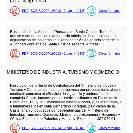
(200730470) C T M 716.
PDF (BOE-B-2007-195012 - 1
pág.
- 44
KB
)
Otros formatos
Resolución de la Autoridad Portuaria de Santa Cruz de Tenerife por la
que se convoca concurso abierto, sin admisión de variantes, para la
adjudicación de las obras de «Remodelación de edificio sede de la
Autoridad Portuaria de Santa Cruz de Tenerife, 4.ª fase».
PDF (BOE-B-2007-195013 - 1
pág.
- 45
KB
)
Otros formatos
MINISTERIO DE INDUSTRIA, TURISMO Y COMERCIO
Resolución de la Junta de Contratación del Ministerio de Industria,
Turismo y Comercio por la que se convoca por procedimiento abierto,
mediante concurso el «Servicio de vigilancia y protección del
complejo Cuzco, formado por los edificios situados en Paseo de la
Castellana, 160 y 162, avenida de Alberto Alcocer, 2, calle Panamá, 1
e inmuebles sitos en calle Bernardino Obregón, 23 y Paseo de la
Castellana 75, ocupados por dependencias del Ministerio de
Industria, Turismo y Comercio, Ministerio de Economía y Hacienda y
Oficina Española de Patentes y Marcas». Expediente: J07.079.01.
PDF (BOE-B-2007-195014 - 1
pág.
- 45
KB
)
Otros formatos