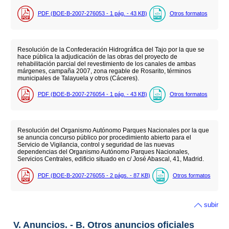
PDF (BOE-B-2007-276053 - 1
pág.
- 43
KB
)
Otros formatos
Resolución de la Confederación Hidrográfica del Tajo por la que se
hace pública la adjudicación de las obras del proyecto de
rehabilitación parcial del revestimiento de los canales de ambas
márgenes, campaña 2007, zona regable de Rosarito, términos
municipales de Talayuela y otros (Cáceres).
PDF (BOE-B-2007-276054 - 1
pág.
- 43
KB
)
Otros formatos
Resolución del Organismo Autónomo Parques Nacionales por la que
se anuncia concurso público por procedimiento abierto para el
Servicio de Vigilancia, control y seguridad de las nuevas
dependencias del Organismo Autónomo Parques Nacionales,
Servicios Centrales, edificio situado en c/ José Abascal, 41, Madrid.
PDF (BOE-B-2007-276055 - 2
págs.
- 87
KB
)
Otros formatos
subir
V. Anuncios. - B. Otros anuncios oficiales