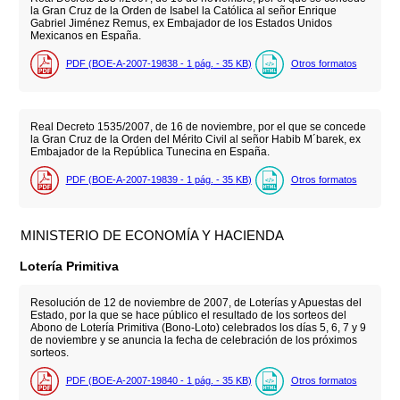
la Gran Cruz de la Orden de Isabel la Católica al señor Enrique
Gabriel Jiménez Remus, ex Embajador de los Estados Unidos
Mexicanos en España.
PDF (BOE-A-2007-19838 - 1
pág.
- 35
KB
)
Otros formatos
Real Decreto 1535/2007, de 16 de noviembre, por el que se concede
la Gran Cruz de la Orden del Mérito Civil al señor Habib M´barek, ex
Embajador de la República Tunecina en España.
PDF (BOE-A-2007-19839 - 1
pág.
- 35
KB
)
Otros formatos
MINISTERIO DE ECONOMÍA Y HACIENDA
Lotería Primitiva
Resolución de 12 de noviembre de 2007, de Loterías y Apuestas del
Estado, por la que se hace público el resultado de los sorteos del
Abono de Lotería Primitiva (Bono-Loto) celebrados los días 5, 6, 7 y 9
de noviembre y se anuncia la fecha de celebración de los próximos
sorteos.
PDF (BOE-A-2007-19840 - 1
pág.
- 35
KB
)
Otros formatos