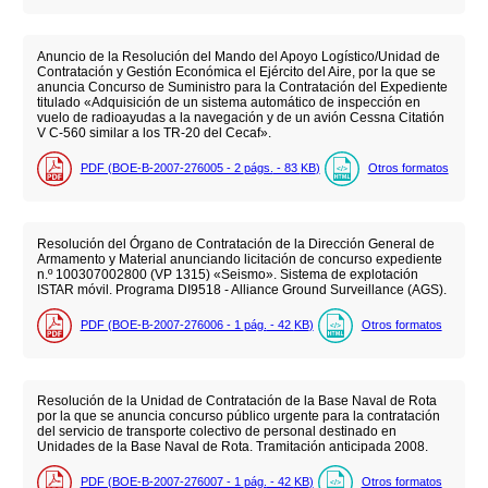
Anuncio de la Resolución del Mando del Apoyo Logístico/Unidad de
Contratación y Gestión Económica el Ejército del Aire, por la que se
anuncia Concurso de Suministro para la Contratación del Expediente
titulado «Adquisición de un sistema automático de inspección en
vuelo de radioayudas a la navegación y de un avión Cessna Citatión
V C-560 similar a los TR-20 del Cecaf».
PDF (BOE-B-2007-276005 - 2
págs.
- 83
KB
)
Otros formatos
Resolución del Órgano de Contratación de la Dirección General de
Armamento y Material anunciando licitación de concurso expediente
n.º 100307002800 (VP 1315) «Seismo». Sistema de explotación
ISTAR móvil. Programa DI9518 - Alliance Ground Surveillance (AGS).
PDF (BOE-B-2007-276006 - 1
pág.
- 42
KB
)
Otros formatos
Resolución de la Unidad de Contratación de la Base Naval de Rota
por la que se anuncia concurso público urgente para la contratación
del servicio de transporte colectivo de personal destinado en
Unidades de la Base Naval de Rota. Tramitación anticipada 2008.
PDF (BOE-B-2007-276007 - 1
pág.
- 42
KB
)
Otros formatos