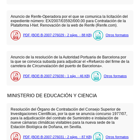
Anuncio de Renfe-Operadora por el que se comunica la licitación del
expediente número: EX/2007/03592/000.00 para Contratación de la
Plataforma I-Net. Renovación de la web de Renfe (Renfe.com).
PDF (BOE-B-2007-276029 - 2
págs.
- 88
KB
)
Otros formatos
Anuncio de la resolución de la Autoridad Portuaria de Barcelona por
la que se convoca subasta para adjudicar el «Refuerzo del firme de la
carretera de Circunvalación del puerto de Barcelona».
PDF (BOE-B-2007-276030 - 1
pág.
- 46
KB
)
Otros formatos
MINISTERIO DE EDUCACIÓN Y CIENCIA
Resolución del Órgano de Contratación del Consejo Superior de
Investigaciones Científicas, por la que se anuncia concurso 1977/07,
para la adjudicación del contrato de Suministro e instalación de
nueve cámaras climáticas visitables para la nueva sede de la
Estación Biológica de Doñana, en Sevilla.
PDF (BOE-B-2007-276031 - 2
págs.
- 87
KB
)
Otros formatos