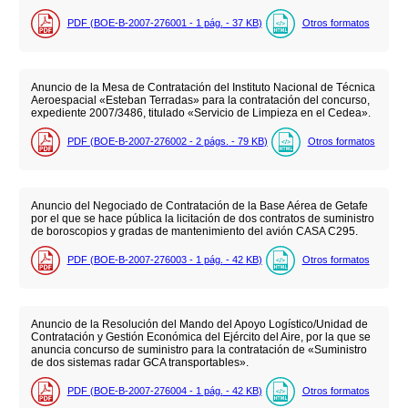
PDF (BOE-B-2007-276001 - 1
pág.
- 37
KB
)
Otros formatos
Anuncio de la Mesa de Contratación del Instituto Nacional de Técnica
Aeroespacial «Esteban Terradas» para la contratación del concurso,
expediente 2007/3486, titulado «Servicio de Limpieza en el Cedea».
PDF (BOE-B-2007-276002 - 2
págs.
- 79
KB
)
Otros formatos
Anuncio del Negociado de Contratación de la Base Aérea de Getafe
por el que se hace pública la licitación de dos contratos de suministro
de boroscopios y gradas de mantenimiento del avión CASA C295.
PDF (BOE-B-2007-276003 - 1
pág.
- 42
KB
)
Otros formatos
Anuncio de la Resolución del Mando del Apoyo Logístico/Unidad de
Contratación y Gestión Económica del Ejército del Aire, por la que se
anuncia concurso de suministro para la contratación de «Suministro
de dos sistemas radar GCA transportables».
PDF (BOE-B-2007-276004 - 1
pág.
- 42
KB
)
Otros formatos