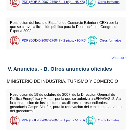
PDF (BOE-B-2007-276046 - 1
pág.
- 45
KB
)
Otros formatos
Resolución del Instituto Español de Comercio Exterior (ICEX) por la
que se convoca licitación pública para la Decoración de Congreso
Exporta 2008.
PDF (BOE-B-2007-276047 - 2
págs.
- 90
KB
)
Otros formatos
subir
V. Anuncios. - B. Otros anuncios oficiales
MINISTERIO DE INDUSTRIA, TURISMO Y COMERCIO
Resolución de 19 de octubre de 2007, de la Dirección General de
Política Energética y Minas, por la que se autoriza a «ENAGAS, S. A.»
la construcción de instalaciones auxiliares correspondientes al
gasoducto Caspe-Alcañiz, para la renovación del cable de telemando
del gasoducto.
PDF (BOE-B-2007-276075 - 1
pág.
- 51
KB
)
Otros formatos