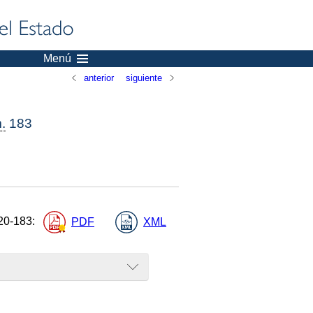
Menú
anterior
siguiente
.
183
20-183
:
PDF
XML