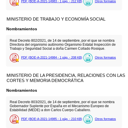
PDF (BOE-A-2021-14983 - 1
pág.
- 212
KB
)
Otros formatos
MINISTERIO DE TRABAJO Y ECONOMÍA SOCIAL
Nombramientos
Real Decreto 802/2021, de 14 de septiembre, por el que se nombra
Directora del organismo autónomo Organismo Estatal Inspección de
Trabajo y Seguridad Social a doña Carmen Collado Rosique.
PDF (BOE-A-2021-14984 - 1
pág.
- 208
KB
)
Otros formatos
MINISTERIO DE LA PRESIDENCIA, RELACIONES CON LAS
CORTES Y MEMORIA DEMOCRÁTICA
Nombramientos
Real Decreto 803/2021, de 14 de septiembre, por el que se nombra
Gobernador Suplente por España en el Mecanismo Europeo de
Estabilidad (MEDE) a don Carlos Cuerpo Caballero.
PDF (BOE-A-2021-14985 - 1
pág.
- 210
KB
)
Otros formatos