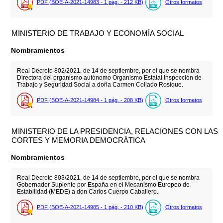
PDF (BOE-A-2021-14983 - 1
pág.
- 212
KB
)
Otros formatos
MINISTERIO DE TRABAJO Y ECONOMÍA SOCIAL
Nombramientos
Real Decreto 802/2021, de 14 de septiembre, por el que se nombra
Directora del organismo autónomo Organismo Estatal Inspección de
Trabajo y Seguridad Social a doña Carmen Collado Rosique.
PDF (BOE-A-2021-14984 - 1
pág.
- 208
KB
)
Otros formatos
MINISTERIO DE LA PRESIDENCIA, RELACIONES CON LAS
CORTES Y MEMORIA DEMOCRÁTICA
Nombramientos
Real Decreto 803/2021, de 14 de septiembre, por el que se nombra
Gobernador Suplente por España en el Mecanismo Europeo de
Estabilidad (MEDE) a don Carlos Cuerpo Caballero.
PDF (BOE-A-2021-14985 - 1
pág.
- 210
KB
)
Otros formatos