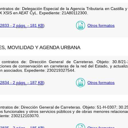
ntratos de: Delegación Especial de la Agencia Tributaria en Castilla 
X XSIS en AEAT CyL. Expediente: 21A80112300.
2833 - 2
págs.
- 181
KB
)
Otros formatos
ES, MOVILIDAD Y AGENDA URBANA
 contratos de: Dirección General de Carreteras. Objeto: 30.8/21
ciones de conservación en carreteras de la red del Estado, y actual
ión asociados. Expediente: 230219327544.
2834 - 2
págs.
- 187
KB
)
Otros formatos
ntratos de: Dirección General de Carreteras. Objeto: 51-H-0307; 30.2
os funcionales y otros servicios públicos y de obras menores relaciona
diente: 230212103070.
2835 - 2
págs.
- 185
KB
)
Otros formatos