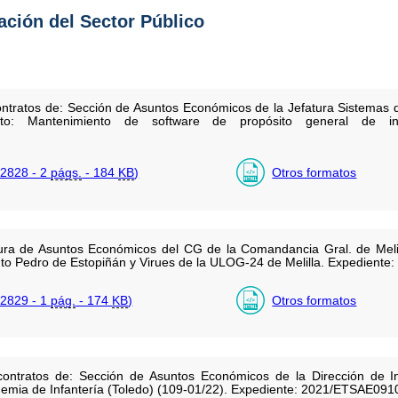
tación del Sector Público
ontratos de: Sección de Asuntos Económicos de la Jefatura Sistemas 
eto: Mantenimiento de software de propósito general de in
2828 - 2
págs.
- 184
KB
)
Otros formatos
atura de Asuntos Económicos del CG de la Comandancia Gral. de Melill
ento Pedro de Estopiñán y Virues de la ULOG-24 de Melilla. Expedien
2829 - 1
pág.
- 174
KB
)
Otros formatos
contratos de: Sección de Asuntos Económicos de la Dirección de In
emia de Infantería (Toledo) (109-01/22). Expediente: 2021/ETSAE09