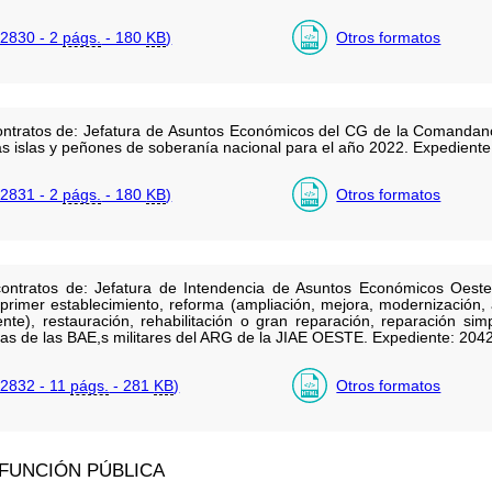
2830 - 2
págs.
- 180
KB
)
Otros formatos
ontratos de: Jefatura de Asuntos Económicos del CG de la Comandancia
las islas y peñones de soberanía nacional para el año 2022. Expedie
2831 - 2
págs.
- 180
KB
)
Otros formatos
contratos de: Jefatura de Intendencia de Asuntos Económicos Oeste
rimer establecimiento, reforma (ampliación, mejora, modernización, 
nte), restauración, rehabilitación o gran reparación, reparación si
uras de las BAE,s militares del ARG de la JIAE OESTE. Expediente: 20
2832 - 11
págs.
- 281
KB
)
Otros formatos
 FUNCIÓN PÚBLICA