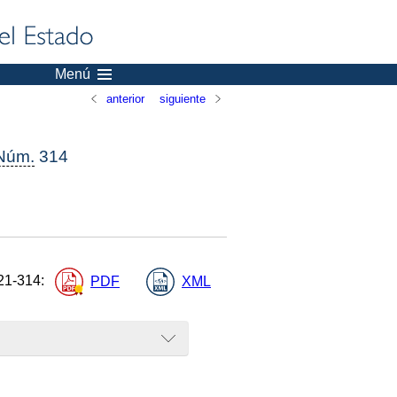
Menú
anterior
siguiente
Núm.
314
21-314
:
PDF
XML