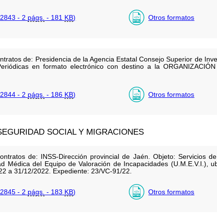
2843 - 2
págs.
- 181
KB
)
Otros formatos
tratos de: Presidencia de la Agencia Estatal Consejo Superior de Inves
 Periódicas en formato electrónico con destino a la ORGANIZACI
2844 - 2
págs.
- 186
KB
)
Otros formatos
 SEGURIDAD SOCIAL Y MIGRACIONES
ontratos de: INSS-Dirección provincial de Jaén. Objeto: Servicios d
ad Médica del Equipo de Valoración de Incapacidades (U.M.E.V.I.), u
022 a 31/12/2022. Expediente: 23/VC-91/22.
2845 - 2
págs.
- 183
KB
)
Otros formatos